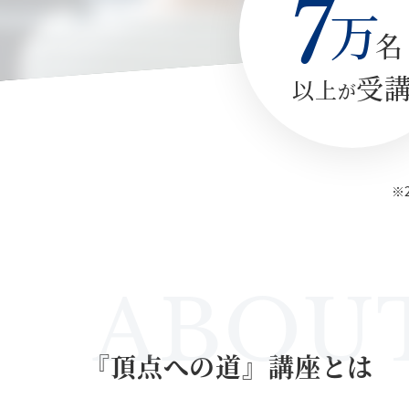
7
万
名
受
以上
が
※
ABOU
『頂点への道』講座とは