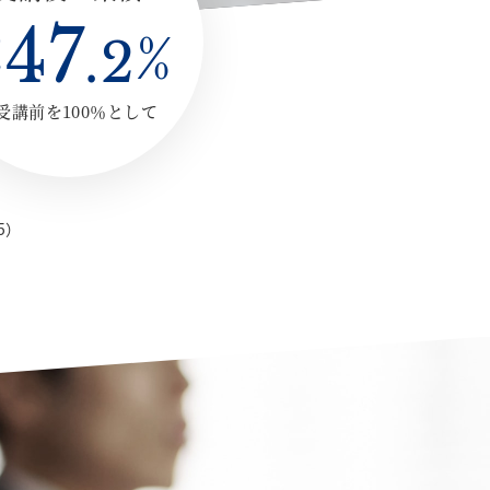
247
%
.
2
受講前を100％として
5）