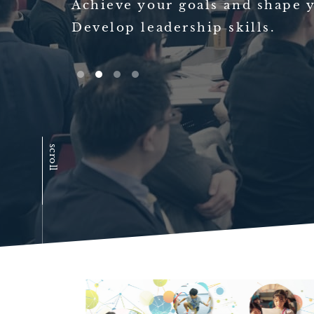
Achieve your goals and shape
Develop leadership skills.
scroll