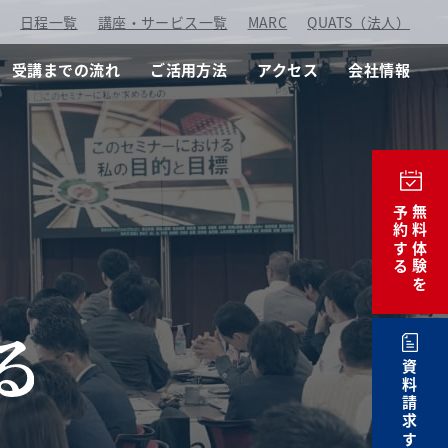
：
日程一覧
講座・サービス一覧
MARC
QUATS（法人）
受講までの流れ
ご活用方法
アクセス
会社情報
予約する
無料体験を
資料請求する