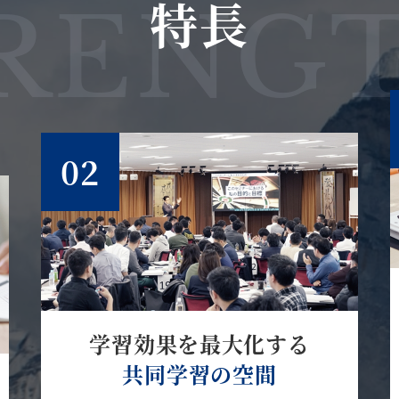
特長
RENG
02
学習効果を最大化する
共同学習の空間