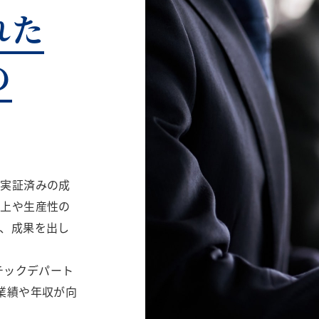
れた
の
、実証済みの成
向上や生産性の
、成果を出し
チックデパート
業績や年収が向