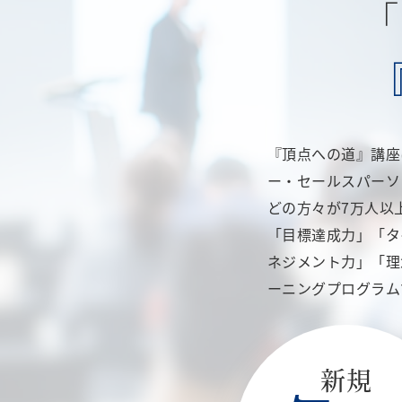
「
『頂点への道』講座
ー・セールスパーソ
どの方々が7万人以
「目標達成力」「タ
ネジメント力」「理
ーニングプログラム
新規