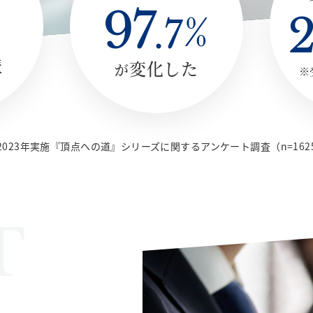
97
%
.
7
講
変化した
が
※
2023年実施『頂点への道』シリーズに関するアンケート調査（n=162
T