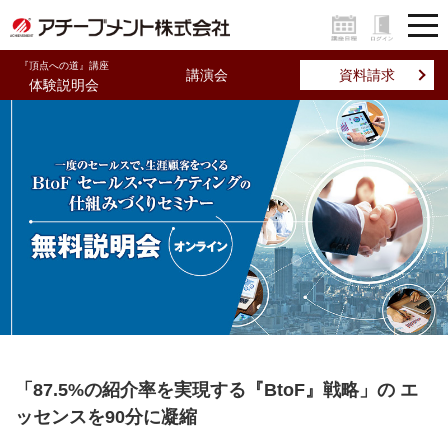
『頂点への道』講座
講演会
資料請求
体験説明会
「87.5%の紹介率を実現する『BtoF』戦略」の
エ
ッセンスを90分に凝縮