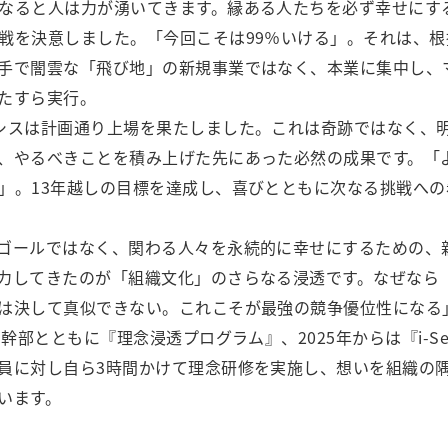
なると人は力が湧いてきます。縁ある人たちを必ず幸せにす
戦を決意しました。「今回こそは99％いける」。それは、
手で闇雲な「飛び地」の新規事業ではなく、本業に集中し、
たすら実行。
シスは計画通り上場を果たしました。これは奇跡ではなく、
、やるべきことを積み上げた先にあった必然の成果です。「
」。13年越しの目標を達成し、喜びとともに次なる挑戦へ
ゴールではなく、関わる人々を永続的に幸せにするための、
力してきたのが「組織文化」のさらなる浸透です。なぜなら
は決して真似できない。これこそが最強の競争優位性になる
ら幹部とともに『理念浸透プログラム』、2025年からは『i-Se
員に対し自ら3時間かけて理念研修を実施し、想いを組織の
います。