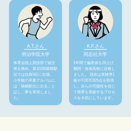
A.T.さん
K.F.さん
明治学院大学
同志社大学
体育会陸上競技部で副主
1年間で偏差値を20上げ、
将を務め、第102回箱根駅
難関・洛南高校に合格し
伝では往路5区に出場。
ました。 現在は英検準1
小学校の卒業アルバムに
級やTOEIC825点を取得
は「箱根駅伝に出る」と
し、自らの可能性を信じ
記し、夢を実現しまし
て限界を突破するプロセ
た。
スを大切にしています。