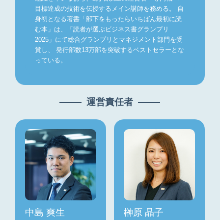
目標達成の技術を伝授するメイン講師を務める。 自
身初となる著書「部下をもったらいちばん最初に読
む本」は、「読者が選ぶビジネス書グランプリ
2025」にて総合グランプリとマネジメント部門を受
賞し、 発行部数13万部を突破するベストセラーとな
っている。
運営責任者
中島 爽生
榊原 晶子