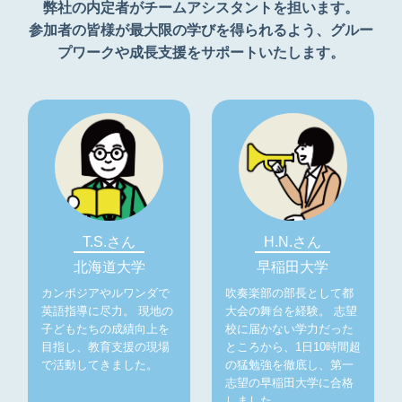
弊社の内定者がチームアシスタントを担います。
参加者の皆様が最大限の学びを得られるよう、グルー
プワークや成長支援をサポートいたします。
T.S.さん
H.N.さん
北海道大学
早稲田大学
カンボジアやルワンダで
吹奏楽部の部長として都
英語指導に尽力。 現地の
大会の舞台を経験。 志望
子どもたちの成績向上を
校に届かない学力だった
目指し、教育支援の現場
ところから、1日10時間超
で活動してきました。
の猛勉強を徹底し、第一
志望の早稲田大学に合格
しました。