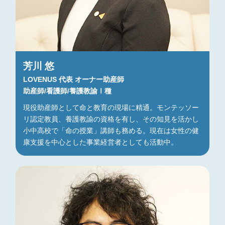
芳川 悠
LOVENUS 代表 オーナー助産師
助産師/看護師/養護教諭Ⅰ種
現役助産師として命と教育の現場に精通。モンテッソー
リ認定教員、養護教諭の資格を有し、その知見を活かし
小中高校で「命の授業」講師も務める。現在は女性の健
康支援を中心とした事業経営者としても活動中。