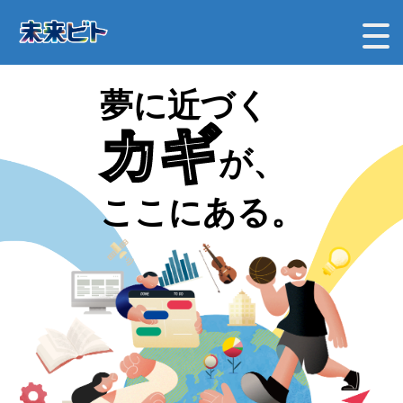
夢に近づく
カギ
が、
ここにある。