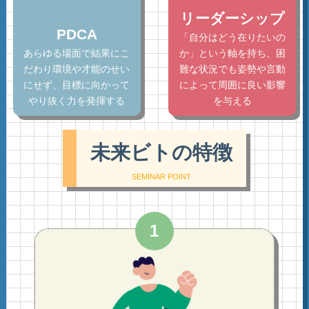
リーダーシップ
PDCA
「自分はどう在りたいの
あらゆる場面で結果にこ
か」という軸を持ち、
困
だわり
環境や才能のせい
難な状況でも姿勢や言動
にせず、目標に向かって
によって周囲に
良い影響
やり抜く力を発揮する
を与える
未来ビトの特徴
SEMINAR POINT
1