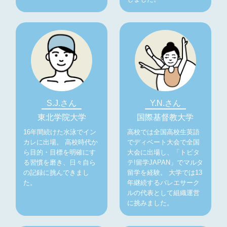
S.J.さん
Y.N.さん
東北学院大学
国際基督教大学
16年間続けた水泳でイン
高校では全国高校生英語
カレに出場。 高校時代か
でディベート大会で全国
ら目的・目標を明確にす
大会に出場し、「トビタ
る習慣を磨き、日々自ら
テ!留学JAPAN」でマルタ
の記録に挑んできまし
留学を経験。 大学では13
た。
年継続するバレエサーク
ルの代表として組織運営
に挑みました。