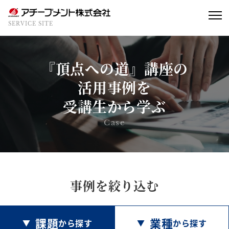
SERVICE SITE
『頂点への道』講座の
活用事例を
受講生から学ぶ
Case
事例を絞り込む
課題
業種
から探す
から探す