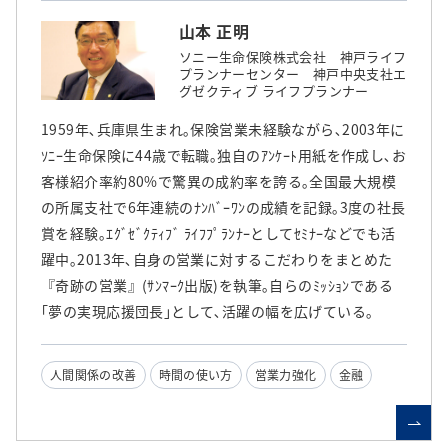
山本 正明
ソニー生命保険株式会社 神戸ライフ
プランナーセンター 神戸中央支社エ
グゼクティブ ライフプランナー
1959年､兵庫県生まれ｡保険営業未経験ながら､2003年に
ｿﾆｰ生命保険に44歳で転職｡独自のｱﾝｹｰﾄ用紙を作成し､お
客様紹介率約80%で驚異の成約率を誇る｡全国最大規模
の所属支社で6年連続のﾅﾝﾊﾞｰﾜﾝの成績を記録｡3度の社長
賞を経験｡ｴｸﾞｾﾞｸﾃｨﾌﾞ ﾗｲﾌﾌﾟﾗﾝﾅｰとしてｾﾐﾅｰなどでも活
躍中｡2013年､自身の営業に対するこだわりをまとめた
『奇跡の営業』(ｻﾝﾏｰｸ出版)を執筆｡自らのﾐｯｼｮﾝである
｢夢の実現応援団長｣として､活躍の幅を広げている｡
人間関係の改善
時間の使い方
営業力強化
金融