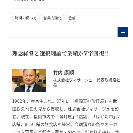
時間の使い方
営業力強化
金融
理念経営と選択理論で業績がV字回復!!
竹内 康順
株式会社ヴィサージュ 代表取締役社
長
1962年、東京生まれ。87年に「福岡天神酔灯屋」を武
田鉄矢也氏の兄から買収し、株式会社ヴィサージュを設
立。現在、福岡市内で「酔灯屋」4店舗、「はかた市」2
店舗、計6店舗の飲食店を経営。今朝獲れの魚やオーガ
ニック野菜など鮮度・産地・旬へのこだわりを持ち、サ