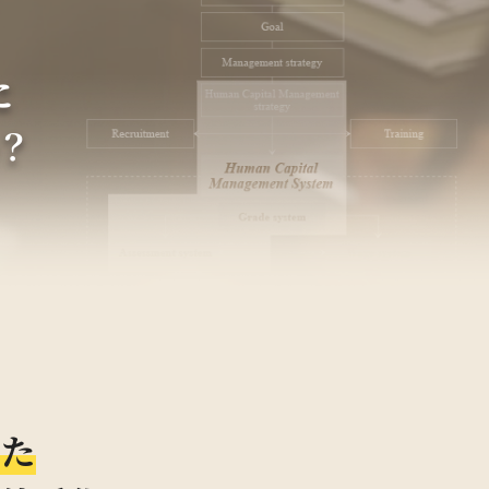
に
？
した