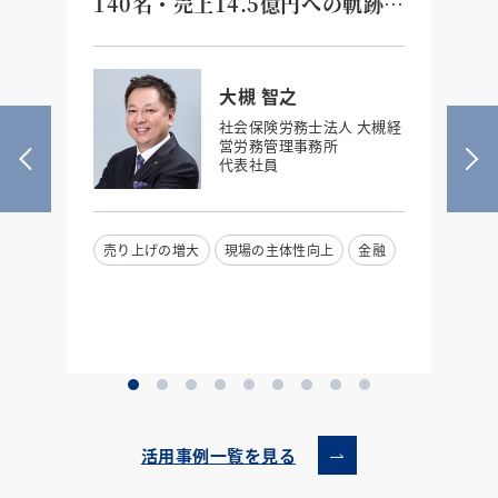
の
140名・売上14.5億円への軌跡
え
「認められたい」を手放した二代
た
目経営者の『真の目的の力』
大槻 智之
社会保険労務士法人 大槻経
営労務管理事務所
代表社員
売り上げの増大
現場の主体性向上
金融
活用事例一覧を見る