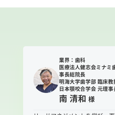
業界：歯科
医療法人健志会ミナミ歯
事長総院長
明海大学歯学部 臨床教
日本顎咬合学会 元理事
南 清和
様