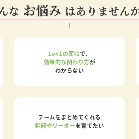
お悩み
んな
は
ありません
1on1の面談
で、
効果的な関わり方
が
わからない
チームをまとめてくれる
幹部やリーダー
を育てたい