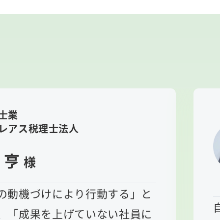
士業
レアス税理士法人
 亨
様
の動機づけにより行動する」と
、「成果を上げていない社員に