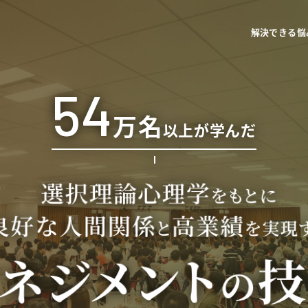
解決できる悩
54
万名
以上が学んだ