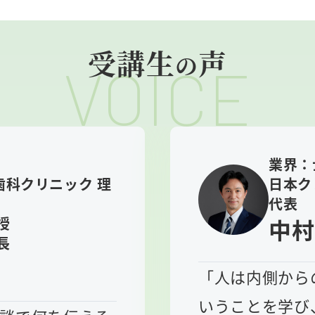
受講生
声
の
VOICE
業界：
科クリニック 理
日本ク
代表
授
中村
長
「人は内側から
いうことを学び