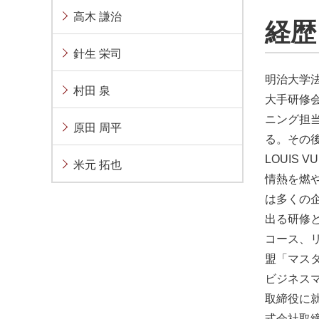
高木 謙治
経歴
針生 栄司
明治大学
村田 泉
大手研修
ニング担
原田 周平
る。その
LOUIS
米元 拓也
情熱を燃
は多くの
出る研修
コース、
盟「マス
ビジネスマ
取締役に就
式会社取