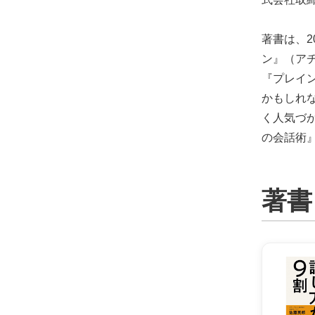
著書は、2
ン』（ア
『プレイ
かもしれ
く人気づ
の会話術
著書