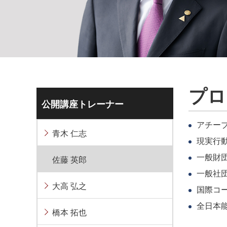
プロ
公開講座トレーナー
アチー
青木 仁志
現実行
一般財
佐藤 英郎
一般社
大高 弘之
国際コ
全日本
橋本 拓也