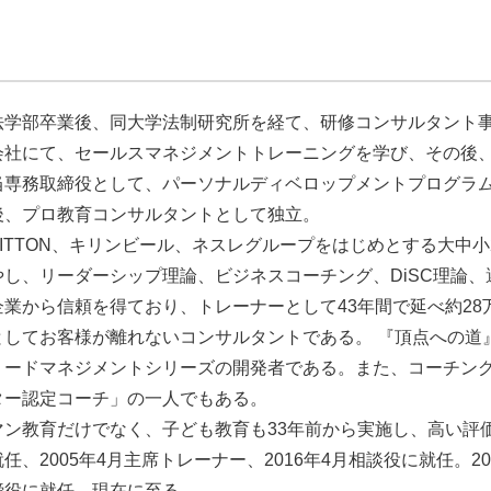
法学部卒業後、同大学法制研究所を経て、研修コンサルタント事
会社にて、セールスマネジメントトレーニングを学び、その後
当専務取締役として、パーソナルディベロップメントプログラム
後、プロ教育コンサルタントとして独立。
 VUITTON、キリンビール、ネスレグループをはじめとする大
やし、リーダーシップ理論、ビジネスコーチング、DiSC理論
企業から信頼を得ており、トレーナーとして43年間で延べ約2
としてお客様が離れないコンサルタントである。 『頂点への道
リードマネジメントシリーズの開発者である。また、コーチン
ター認定コーチ」の一人でもある。
ン教育だけでなく、子ども教育も33年前から実施し、高い評価
任、2005年4月主席トレーナー、2016年4月相談役に就任。
締役に就任。現在に至る。