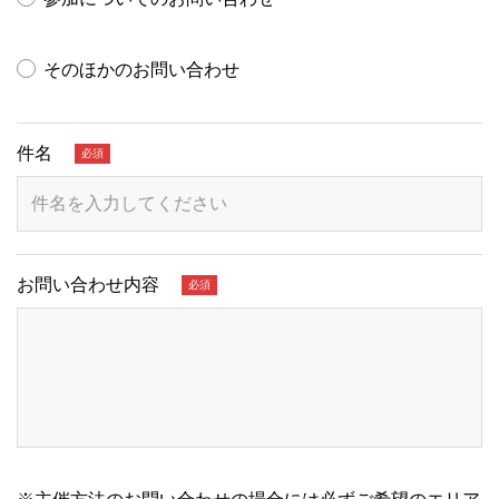
そのほかのお問い合わせ
件名
必須
日本小児科学会専門医。2児の子育てに奮闘中。仕事人間で正
しさを押し付けていた過去の姿から、子どもたちを承認し、
その願望に寄り添う父親へ。家族仲良く、皆が目標に向かっ
て挑戦する家庭へと、変化するきっかけとなった学びを、実
体験を通してお伝えします。
お問い合わせ内容
必須
ファミリーコーチング認定講師
栗原 孝太郎