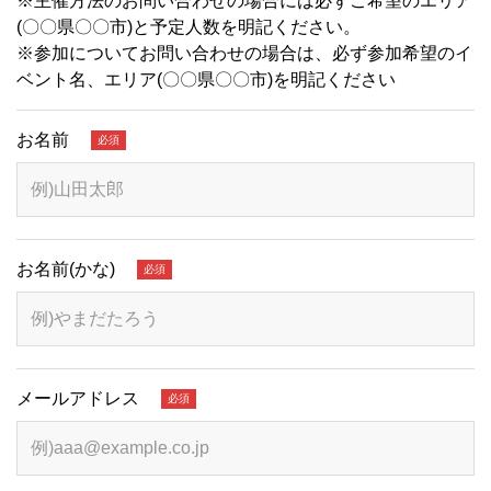
※主催方法のお問い合わせの場合には必ずご希望のエリア
(〇〇県〇〇市)と予定人数を明記ください。
※参加についてお問い合わせの場合は、必ず参加希望のイ
ベント名、エリア(〇〇県〇〇市)を明記ください
お名前
必須
お名前(かな)
必須
発達障害をもつ長男を含め、3人の子育てをしながら、父から
引き継いだ建築と不動産会社の経営行う。発達障害の子の子
育てや、会社での大量離職に向き合うなかで、選択理論心理
学を学び、妻や子ども達との良好な人間関係を築き、会社の
人間関係も大幅することで業績もV字回復。幸せな家庭や職場
を築く技術をお伝えします。
メールアドレス
必須
ファミリーコーチング認定講師
小林 広実