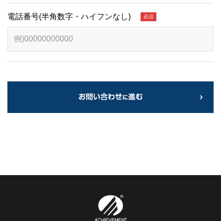
電話番号(半角数字・ハイフンなし)
必須
シングルマザー・再婚・ステップファミリーを経験した2児の
母。経営者・講師と、子育てを両立を目指す中で、選択理論
心理学を実践し、子どもたちからも仕事での活躍を応援され
る関係性を実現。保護者と子どもの信頼関係が深まり、子ど