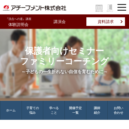
『頂点への道』講座
講演会
資料請求
体験説明会
保護者向けセミナー
ファミリーコーチング
～子どもの一生折れない自信を育むために～
子育ての
学べる
開催予定
講師
お問い
ホーム
悩み
こと
一覧
紹介
合わせ