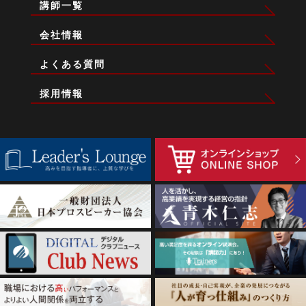
講師一覧
3児のパパ。妻と共に子育て真っ最中。FPとして顧客の家計
の悩み、その背景にある人生相談に応じる個別面談は、延べ
会社情報
6,000件超。 我が家の実体験・多くの顧客の人生に寄り添っ
てきた経験を基に、誰もが実践できる考え方をお伝えます。
よくある質問
採用情報
ファミリーコーチング認定講師
杉浦 学