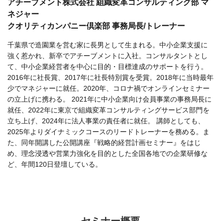
アチーブメント株式会社 組織変革コンサルティング部 マ
ネジャー
クオリティカンパニー倶楽部 事務局長/トレーナー
千葉県で造園業を営む家に長男として生まれる。中小企業支援に
強く惹かれ、新卒でアチーブメントに入社。コンサルタントとし
て、中小企業経営者を中心に目的・目標達成のサポートを行う。
2016年に社長賞、2017年に社長特別賞を受賞。2018年に当時最年
少でマネジャーに就任。2020年、コロナ禍でオンラインセミナー
の立上げに携わる。 2021年に中小企業向け会員事業の事務局長に
就任、2022年に東京で組織変革コンサルティングサービス部門を
立ち上げ、2024年に法人事業の責任者に就任。 講師としても、
2025年よりダイナミックコースのリードトレーナーを務める。ま
た、同年開講した公開講座『戦略的経営計画セミナー』をはじ
め、理念浸透や営業力強化を目的とした全国各地での企業研修な
ど、年間120日登壇している。
セミナー概要