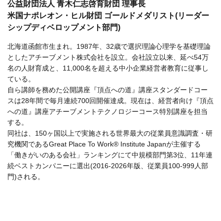
公益財団法人 青木仁志啓育財団 理事長
米国ナポレオン・ヒル財団 ゴールドメダリスト(リーダー
シップディベロップメント部門)
北海道函館市生まれ。1987年、32歳で選択理論心理学を基礎理論
としたアチーブメント株式会社を設立。会社設立以来、延べ54万
名の人財育成と、11,000名を超える中小企業経営者教育に従事し
ている。
自ら講師を務めた公開講座『頂点への道』講座スタンダードコー
スは28年間で毎月連続700回開催達成。現在は、経営者向け『頂点
への道』講座アチーブメントテクノロジーコース特別講座を担当
する。
同社は、150ヶ国以上で実施される世界最大の従業員意識調査・研
究機関であるGreat Place To Work® Institute Japanが主催する
「働きがいのある会社」ランキングにて中規模部門第3位、11年連
続ベストカンパニーに選出(2016-2026年版、従業員100-999人部
門)される。