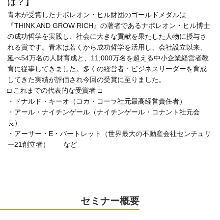
は？】
青木が受賞したナポレオン・ヒル財団のゴールドメダルは
『THINK AND GROW RICH』の著者であるナポレオン・ヒル博士
の成功哲学を実践し、社会に大きな貢献を果たした人物に授与さ
れる賞です。青木は若くから成功哲学を活用し、会社設立以来、
延べ54万名の人財育成と、11,000万名を超える中小企業経営者教
育に従事してきました。多くの経営者・ビジネスリーダーを育成
してきた実績が評価され今回の受賞に至りました。
□ これまでの代表的な受賞者 □
・ドナルド・キーオ（コカ・コーラ社元最高経営責任者）
・アール・ナイチンゲール（ナイチンゲール・コナント社元会
長）
・アーサー・E・バートレット（世界最大の不動産会社センチュリ
ー21創立者） など
セミナー概要