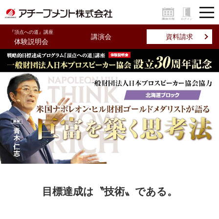
『頂点への道』講座
講演会
資料請求
体験説明会
目標達成は〝技術〟である。