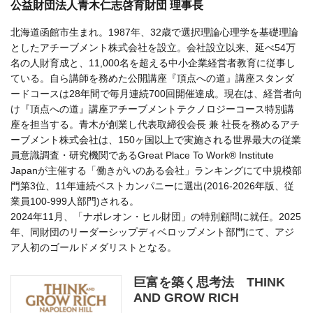
公益財団法人青木仁志啓育財団 理事長
北海道函館市生まれ。1987年、32歳で選択理論心理学を基礎理論
としたアチーブメント株式会社を設立。会社設立以来、延べ54万
名の人財育成と、11,000名を超える中小企業経営者教育に従事し
ている。自ら講師を務めた公開講座『頂点への道』講座スタンダ
ードコースは28年間で毎月連続700回開催達成。現在は、経営者向
け『頂点への道』講座アチーブメントテクノロジーコース特別講
座を担当する。青木が創業し代表取締役会長 兼 社長を務めるアチ
ーブメント株式会社は、150ヶ国以上で実施される世界最大の従業
員意識調査・研究機関であるGreat Place To Work® Institute
Japanが主催する「働きがいのある会社」ランキングにて中規模部
門第3位、11年連続ベストカンパニーに選出(2016-2026年版、従
業員100-999人部門)される。
2024年11月、「ナポレオン・ヒル財団」の特別顧問に就任。2025
年、同財団のリーダーシップディベロップメント部門にて、アジ
ア人初のゴールドメダリストとなる。
巨富を築く思考法 THINK
AND GROW RICH