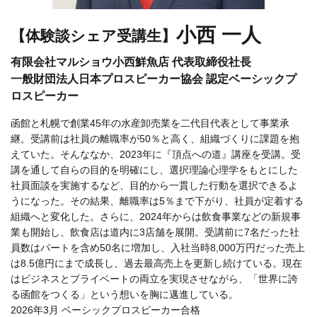
小西 一人
【体験談シェア受講生】
有限会社マルショウ小西鮮魚店 代表取締役社長
一般財団法人日本プロスピーカー協会 認定ベーシックプ
ロスピーカー
函館と札幌で創業45年の水産卸売業を二代目代表として事業承
継。受講前は社員の離職率が50％と高く、組織づくりに課題を抱
えていた。そんななか、2023年に『頂点への道』講座を受講。受
講を通して自らの目的を明確にし、選択理論心理学をもとにした
社員面談を実施するなど、目的から一貫した行動を選択できるよ
うになった。その結果、離職率は5％まで下がり、社員が定着する
組織へと変化した。さらに、2024年からは飲食事業などの新規事
業も開始し、飲食店は道内に3店舗を展開。受講前に7名だった社
員数はパートを含め50名に増加し、入社当時8,000万円だった売上
は8.5億円にまで成長し、過去最高売上を更新し続けている。現在
はビジネスとプライベートの両立を実現させながら、「世界に誇
る函館をつくる」という想いを胸に邁進している。
2026年3月 ベーシックプロスピーカー合格