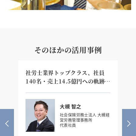
そのほかの活用事例
業
社労士業界トップクラス、社員
3
の
140名・売上14.5億円への軌跡
え
「認められたい」を手放した二代
た
目経営者の『真の目的の力』
大槻 智之
社会保険労務士法人 大槻経
営労務管理事務所
代表社員