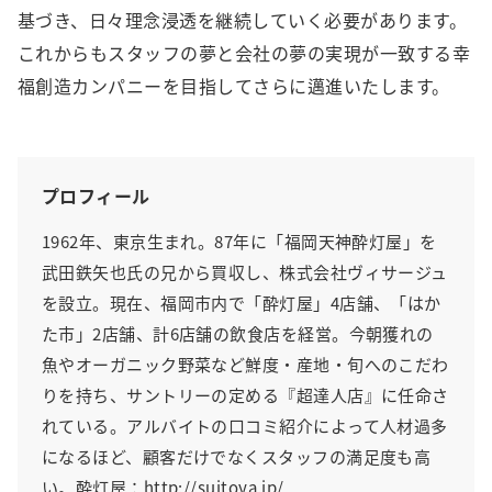
基づき、日々理念浸透を継続していく必要があります。
これからもスタッフの夢と会社の夢の実現が一致する幸
福創造カンパニーを目指してさらに邁進いたします。
プロフィール
1962年、東京生まれ。87年に「福岡天神酔灯屋」を
武田鉄矢也氏の兄から買収し、株式会社ヴィサージュ
を設立。現在、福岡市内で「酔灯屋」4店舗、「はか
た市」2店舗、計6店舗の飲食店を経営。今朝獲れの
魚やオーガニック野菜など鮮度・産地・旬へのこだわ
りを持ち、サントリーの定める『超達人店』に任命さ
れている。アルバイトの口コミ紹介によって人材過多
になるほど、顧客だけでなくスタッフの満足度も高
い。酔灯屋：http://suitoya.jp/