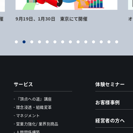
催
9月19日、1月30日 東京にて開催
オ
サービス
体験セミナー
『頂点への道』講座
お客様事例
理念浸透・組織変革
マネジメント
経営者の方へ
営業力強化/ 業界別商品
人間関係構築