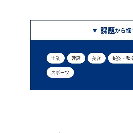
課題
から探
士業
建設
美容
鍼灸・整
スポーツ