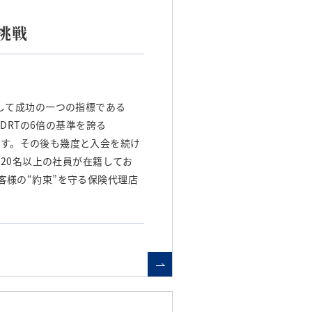
挑戦
として成功の一つの指標である
あり、MDRTの6倍の基準を誇る
会を果たす。その後も幾度と入会を続け
120名以上の社員が在籍してお
客様の“約束”を守る保険代理店