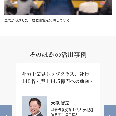
理念が浸透した一枚岩組織を実現している
そのほかの活用事例
業
社労士業界トップクラス、社員
3
の
140名・売上14.5億円への軌跡
え
「認められたい」を手放した二代
た
目経営者の『真の目的の力』
大槻 智之
社会保険労務士法人 大槻経
営労務管理事務所