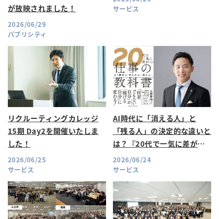
が放映されました！
サービス
2026/06/29
パブリシティ
リクルーティングカレッジ
AI時代に「消える人」と
15期 Day2を開催いたしま
「残る人」の決定的な違いと
した！
は？『20代で一気に差がつ
く仕事の教科書』が
2026/06/25
2026/06/24
7/14(火)発刊！
サービス
サービス