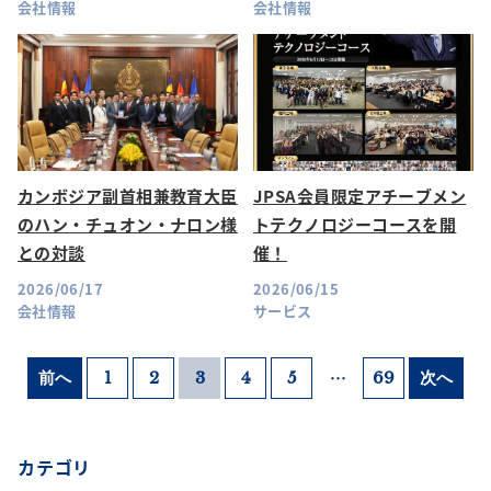
会社情報
会社情報
カンボジア副首相兼教育大臣
JPSA会員限定アチーブメン
のハン・チュオン・ナロン様
トテクノロジーコースを開
との対談
催！
2026/06/17
2026/06/15
会社情報
サービス
…
前へ
1
2
3
4
5
69
次へ
カテゴリ