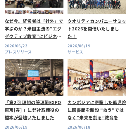
なぜ今、経営者は「社外」で
クオリティカンパニーサミッ
学ぶのか？米国主流の”エグ
ト2026を開催いたしまし
ゼクティブ教育”にビジネス
た！
リーダー1,134名が集結した
2026/06/23
2026/06/19
理由
プレスリリース
サービス
「第2回 理想の管理職EXPO
カンボジアに寄贈した孤児院
東京[春] 」に弊社取締役の
に図書館を新設 “救う”では
橋本が登壇いたしました
なく”未来を創る”教育を
2026/06/19
2026/06/18