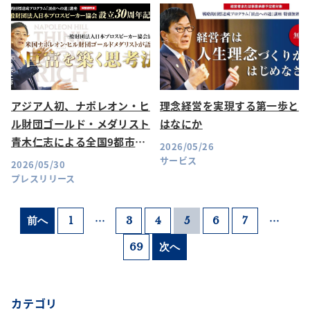
アジア人初、ナポレオン・ヒ
理念経営を実現する第一歩と
ル財団ゴールド・メダリスト
はなにか
青木仁志による全国9都市・
2026/05/26
特別講演会を開催いたしま
サービス
2026/05/30
す！
プレスリリース
…
…
前へ
1
3
4
5
6
7
69
次へ
カテゴリ