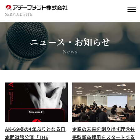
SERVICE SITE
ニュース・お知らせ
News
AK-69様の4年ぶりとなる日
企業の未来を創り出す理念共
本武道館公演「THE
感型新卒採用をスタートする