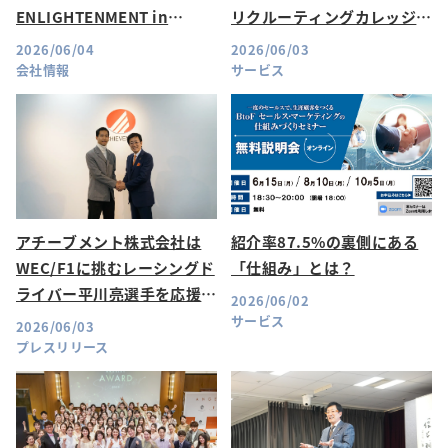
ENLIGHTENMENT in
リクルーティングカレッジ
BUDOKAN」を応援してい
15期が開催！
2026/06/04
2026/06/03
ます！
会社情報
サービス
アチーブメント株式会社は
紹介率87.5%の裏側にある
WEC/F1に挑むレーシングド
「仕組み」とは？
ライバー平川亮選手を応援し
2026/06/02
ています
サービス
2026/06/03
プレスリリース