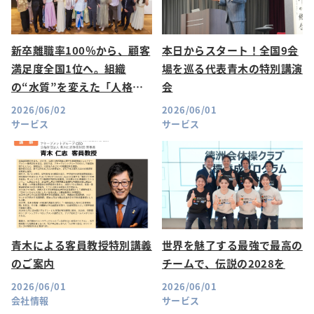
新卒離職率100％から、顧客
本日からスタート！全国9会
満足度全国1位へ。組織
場を巡る代表青木の特別講演
の“水質”を変えた「人格教
会
育」への転換
2026/06/02
2026/06/01
サービス
サービス
青木による客員教授特別講義
世界を魅了する最強で最高の
のご案内
チームで、伝説の2028を
2026/06/01
2026/06/01
会社情報
サービス