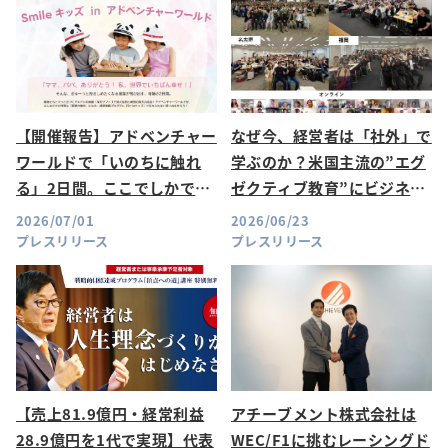
【開催報告】アドベンチャー
なぜ今、経営者は「社外」で
ワールドで「いのちに触れ
学ぶのか？米国主流の”エグ
る」2日間。ここでしかでき
ゼクティブ教育”にビジネス
ない体験が、子どもたちの豊
リーダー1,134名が集結した
2026/07/01
2026/06/23
かな心を育む。
理由
プレスリリース
プレスリリース
【売上81.9億円・経常利益
アチーブメント株式会社は
28.9億円を1代で実現】代表
WEC/F1に挑むレーシングド