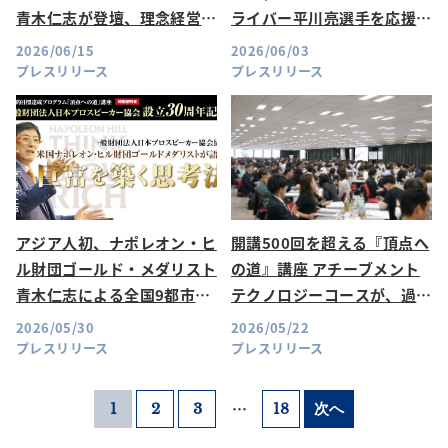
青木仁志が登壇、理念経営の
ライバー平川亮選手を応援し
秘訣をお伝えする特別無料説
ています
2026/06/15
2026/06/03
明会を6月15日(月)にオンラ
プレスリリース
プレスリリース
イン開催
アジア人初、ナポレオン・ヒ
開講500回を超える『頂点へ
ル財団ゴールド・メダリスト
の道』講座 アチーブメント
青木仁志による全国9都市・
テクノロジーコースが、過去
特別講演会を開催いたしま
最多498名で新設グランドホ
2026/05/30
2026/05/22
す！
ールにて初開催
プレスリリース
プレスリリース
…
1
2
3
18
次へ