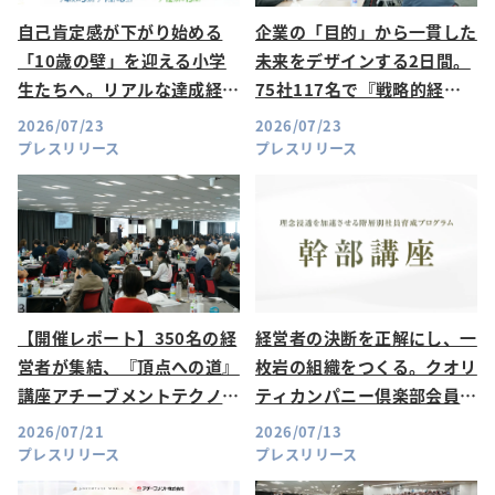
自己肯定感が下がり始める
企業の「目的」から一貫した
「10歳の壁」を迎える小学
未来をデザインする2日間。
生たちへ。リアルな達成経験
75社117名で『戦略的経営
で『一生折れない自信』を育
計画セミナー13期』が開催
2026/07/23
2026/07/23
む体験学習プログラム「アチ
プレスリリース
プレスリリース
キッズ」今夏開催
【開催レポート】350名の経
経営者の決断を正解にし、一
営者が集結、『頂点への道』
枚岩の組織をつくる。クオリ
講座アチーブメントテクノロ
ティカンパニー倶楽部会員限
ジーコース特別講座 第79期
定「幹部講座～組織をまとめ
2026/07/21
2026/07/13
を開催
る～」開催レポート
プレスリリース
プレスリリース