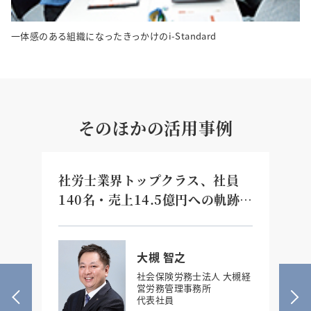
一体感のある組織になったきっかけのi-Standard
そのほかの活用事例
業
社労士業界トップクラス、社員
3
の
140名・売上14.5億円への軌跡
え
「認められたい」を手放した二代
た
目経営者の『真の目的の力』
大槻 智之
社会保険労務士法人 大槻経
営労務管理事務所
代表社員