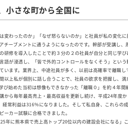
、小さな町から全国に
は変わったのか」「なぜ怒らないのか」と社員が私の変化に
アチーブメントに通うようになったのです。幹部が受講し、
の研修を導入したことで約３分の２の社員が自分と同じ学び
言語が浸透し、「皆で外的コントロールをなくそう」という
ています。業界上、中途社員が多く、以前は高確率で離職し
間以上私が個別に話し合うことで、社員の欲求を把握し、満
学び始めた当初は想像もできなかった「離職０」を約４年間
講から毎年最高売上・最高収益を更新し続け、平成24年度から
％、経常利益は316％になりました。そして私自身、これらの成
ピーカー試験に合格できました。
025年に熊本県で売上高トップ20位以内の建設会社になる」