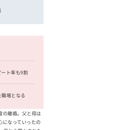
悪
ート率も9割
た職場となる
度の離婚。父と母は
心になっていったの