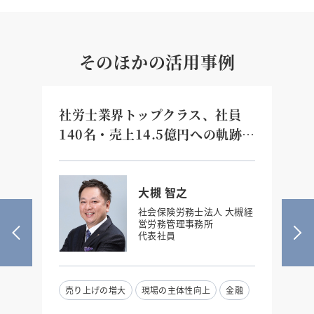
そのほかの活用事例
業
社労士業界トップクラス、社員
3
の
140名・売上14.5億円への軌跡
え
「認められたい」を手放した二代
た
目経営者の『真の目的の力』
大槻 智之
社会保険労務士法人 大槻経
営労務管理事務所
代表社員
売り上げの増大
現場の主体性向上
金融