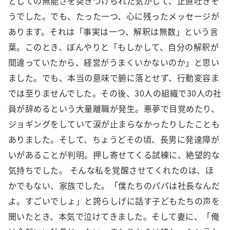
としての無能さを突きつけられた気がして、正直吐きそ
うでした。でも、たった一つ、心に残ったメッセージが
あります。それは「事実は一つ、解釈は無数」という言
葉。このとき、ぼんやりと「もしかして、自分の解釈が
間違っていたから、経営がうまくいかないのか」と思い
ました。でも、本当の意味で腑に落とせず、行動変容ま
では至りませんでした。その後、30人の組織で30人の社
員が辞めるという大量離職が発生。悪夢で目覚めたり、
ジョギングをしていて涙が止まらなかったりしたことも
ありました。そして、ちょうどその頃、長男に発達障が
いがあることが判明。押し寄せてくる試練に、絶望的な
気持ちでした。 そんな私を覚醒させてくれたのは、ほ
かでもない、家族でした。「僕たちのパパは社長なんだ
よ。すごいでしょ」と誇らしげに話す子どもたちの声を
聞いたとき、本気で泣けてきました。そして妻に、「俺