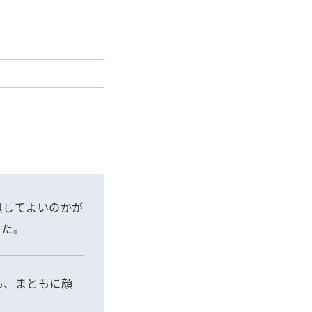
処してよいのかが
った。
も、まともに顔