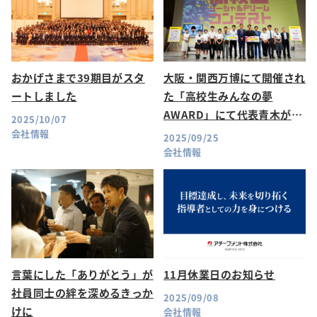
おかげさまで39期目がスタ
大阪・関西万博にて開催され
ートしました
た「高校生みんなの夢
AWARD」にて代表青木が最
2025/10/07
終審査員を務めました
会社情報
2025/09/25
会社情報
言葉にした「ありがとう」が
11月休業日のお知らせ
社員同士の絆を深めるきっか
2025/09/08
けに
会社情報