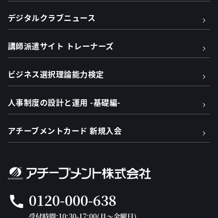
デジタルクラブニュース
講師派遣サイト トレーナーズ
ビジネス選択理論能力検定
人事制度の設計と運用 -基礎編-
アチーブメントカード 新規入会
0120-000-638
call
受付時間:10:30-17:00(月～金曜日)