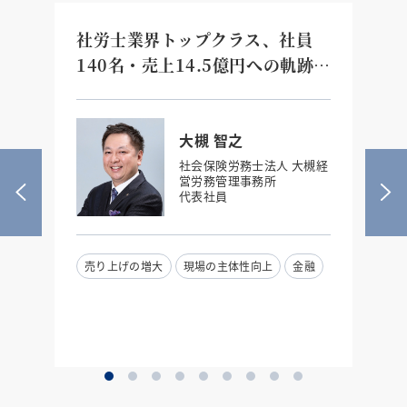
業
社労士業界トップクラス、社員
3
の
140名・売上14.5億円への軌跡
え
「認められたい」を手放した二代
た
目経営者の『真の目的の力』
大槻 智之
社会保険労務士法人 大槻経
営労務管理事務所
代表社員
売り上げの増大
現場の主体性向上
金融