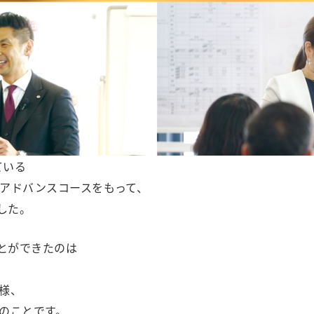
ている
アドバンスコースをもって、
した。
ことができたのは
様、
のことです。