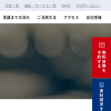
：
日程一覧
講座・サービス一覧
MARC
QUATS（法人）
受講までの流れ
ご活用方法
アクセス
会社情報
予約する
無料体験を
資料請求する