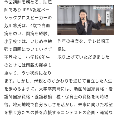
今回講師を務める、助産
師でありJPSA認定ベー
シックプロスピーカーの
芳川悠氏は、4歳で白血
病を患い、闘病を経験。
昨年の授業を、テレビ埼玉
小学校では、いじめや勉
様に
強で周囲についていけず
取り上げていただきました
不登校に。小学校6年生
のときには両親の離婚も
重なり、うつ状態になり
ます。しかし、母親とのかかわりを通じて自立した人生
を歩めるように。大学卒業時には、助産師国家資格・看
護師国家資格・養護教諭Ⅰ種・保育士の資格を同時取
得。地元地域で自分らしさを活かし、未来に向けた希望
を描く方たちの夢を応援するコンテストの企画・運営な