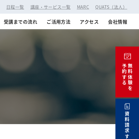
：
日程一覧
講座・サービス一覧
MARC
QUATS（法人）
受講までの流れ
ご活用方法
アクセス
会社情報
予約する
無料体験を
資料請求する