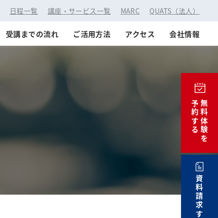
：
日程一覧
講座・サービス一覧
MARC
QUATS（法人）
受講までの流れ
ご活用方法
アクセス
会社情報
予約する
無料体験を
資料請求する