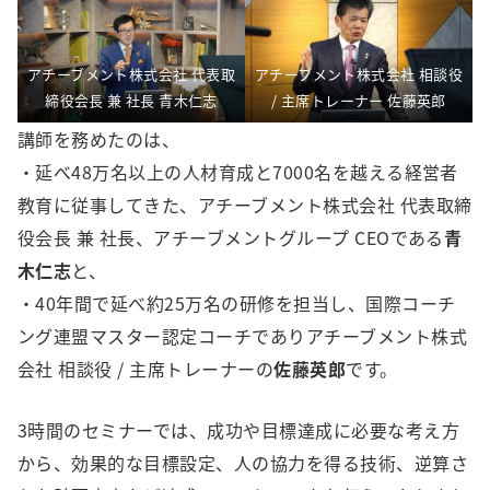
アチーブメント株式会社 代表取
アチーブメント株式会社 相談役
締役会長 兼 社長 青木仁志
/ 主席トレーナー 佐藤英郎
講師を務めたのは、
・延べ48万名以上の人材育成と7000名を越える経営者
教育に従事してきた、アチーブメント株式会社 代表取締
役会長 兼 社長、アチーブメントグループ CEOである
青
木仁志
と、
・40年間で延べ約25万名の研修を担当し、国際コーチ
ング連盟マスター認定コーチでありアチーブメント株式
会社 相談役 / 主席トレーナーの
佐藤英郎
です。
3時間のセミナーでは、成功や目標達成に必要な考え方
から、効果的な目標設定、人の協力を得る技術、逆算さ