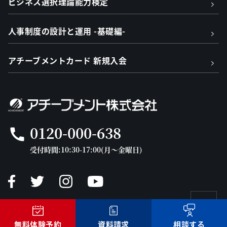
ビジネス選択理論能力検定
人事制度の設計と運用 -基礎編-
アチーブメントカード 新規入会
0120-000-638
call
受付時間:10:30-17:00(月～金曜日)
©2026 Achievement Corp.
無料体験予約
資料請求
相談する