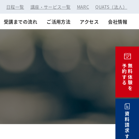
：
日程一覧
講座・サービス一覧
MARC
QUATS（法人）
受講までの流れ
ご活用方法
アクセス
会社情報
予約する
無料体験を
資料請求する