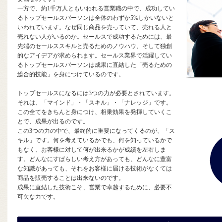
一方で、約1千万人ともいわれる営業職の中で、成功してい
るトップセールスパーソンは全体のわずか5%しかいないと
いわれています。なぜ同じ商品を売っていて、売れる人と
売れない人がいるのか。セールスで成功するためには、最
先端のセールススキルと売るためのノウハウ、そして独創
的なアイデアが求められます。セールス業界で活躍してい
るトップセールスパーソンは成果に直結した「売るための
総合的技能」を身につけているのです。
トップセールスになるには3つの力が必要とされています。
それは、「マインド」・「スキル」・「ナレッジ」です。
この全てをきちんと身につけ、相乗効果を発揮していくこ
とで、成果が出るのです。
この3つの力の中で、最終的に重要になってくるのが、「ス
キル」です。何を考えているかでも、何を知っているかで
もなく、お客様に対して何が出来るかが成績を左右しま
す。どんなにすばらしい考え方があっても、どんなに豊富
な知識があっても、それをお客様に届ける技術がなくては
商品を販売することは出来ないのです。
成果に直結した技術こそ、営業で卓越するために、必要不
可欠な力です。