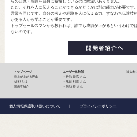
らの知識・感覚を自身に蓄積しているのは間違いありません。
ただ、それを人に伝えることができるかどうかは別の能力が必要です
営業も同じです。自分の考えや経験を人に伝える力、すなわち伝達技
がある人から学ぶことが重要です。
トップセールスマンから教われば、誰でも成績が上がるというわけで
ないのです。
トップページ
ユーザー体験談
法人向
売上が上がる理由
－
丹治 義広 さん
ASSPとは
－
浅日 利憲 さん
開発者紹介
－
菊池 春 さん
個人情報保護取り扱いについて
｜
プライバシーポリシー