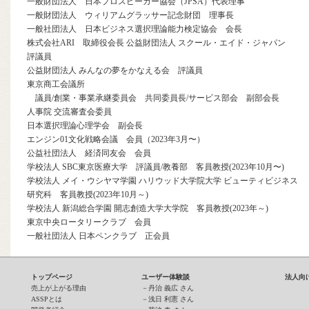
一般財団法人 日本プロスピーカー協会（JPSA）代表理事
一般財団法人 ウィリアムグラッサー記念財団 理事長
一般社団法人 日本ビジネス選択理論能力検定協会 会長
株式会社ARI 取締役会長 公益財団法人 スクール・エイド・ジャパン
評議員
公益財団法人 みんなの夢をかなえる会 評議員
東京商工会議所
議員/創業・事業承継委員会 共同委員長/サービス部会 副部会長
人事院 交流審査会委員
日本選択理論心理学会 副会長
エンジン01文化戦略会議 会員（2023年3月〜）
公益社団法人 経済同友会 会員
学校法人 SBC東京医療大学 評議員/教養部 客員教授(2023年10月〜)
学校法人 メイ・ウシヤマ学園 ハリウッド大学院大学 ビューティビジネス
研究科 客員教授(2023年10月～)
学校法人 新潟総合学園 開志創造大学大学院 客員教授(2023年～)
東京中央ロータリークラブ 会員
一般社団法人 日本ペンクラブ 正会員
トップページ
ユーザー体験談
法人向
売上が上がる理由
－
丹治 義広 さん
ASSPとは
－
浅日 利憲 さん