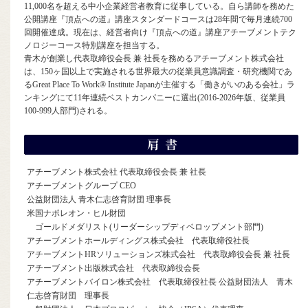
11,000名を超える中小企業経営者教育に従事している。自ら講師を務めた
公開講座『頂点への道』講座スタンダードコースは28年間で毎月連続700
回開催達成。現在は、経営者向け『頂点への道』講座アチーブメントテク
ノロジーコース特別講座を担当する。
青木が創業し代表取締役会長 兼 社長を務めるアチーブメント株式会社
は、150ヶ国以上で実施される世界最大の従業員意識調査・研究機関であ
るGreat Place To Work® Institute Japanが主催する「働きがいのある会社」ラ
ンキングにて11年連続ベストカンパニーに選出(2016-2026年版、従業員
100-999人部門)される。
アチーブメント株式会社 代表取締役会長 兼 社長
アチーブメントグループ CEO
公益財団法人 青木仁志啓育財団 理事長
米国ナポレオン・ヒル財団
ゴールドメダリスト(リーダーシップディベロップメント部門)
アチーブメントホールディングス株式会社 代表取締役社長
アチーブメントHRソリューションズ株式会社 代表取締役会長 兼 社長
アチーブメント出版株式会社 代表取締役会長
アチーブメントバイロン株式会社 代表取締役社長 公益財団法人 青木
仁志啓育財団 理事長