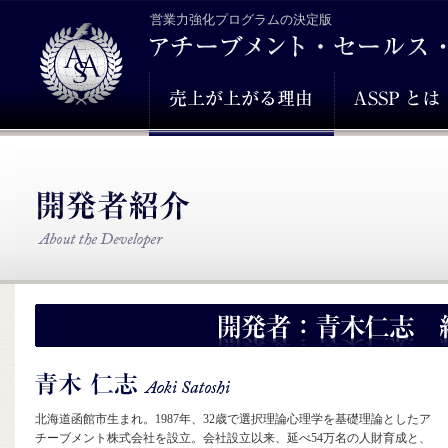
営業力強化プログラムの決定版
北海道函館市生まれ。1987年、32歳で選択理論心理学を基礎理論としたア
チーブメント株式会社を設立。会社設立以来、延べ54万名の人財育成と、