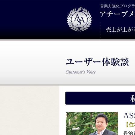
営業力強化プログ
【住
丹治 