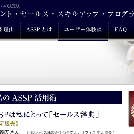
ラムの決定版
宅販売】
義広 さん
（ 積水ハウス株式会社 仙台支店 北オフィス 本店 課長 ）