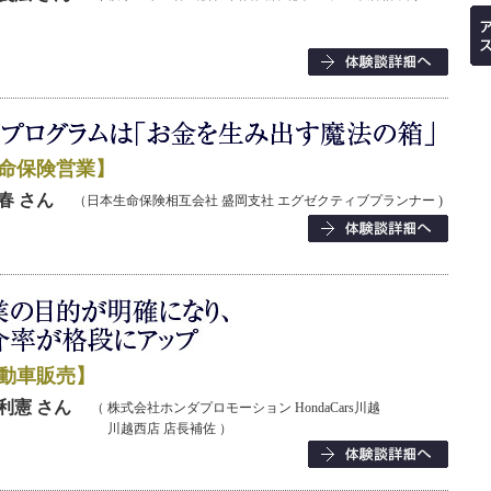
命保険営業】
春 さん
（日本生命保険相互会社 盛岡支社 エグゼクティブプランナー )
動車販売】
利憲 さん
（ 株式会社ホンダプロモーション HondaCars川越
川越西店 店長補佐 ）