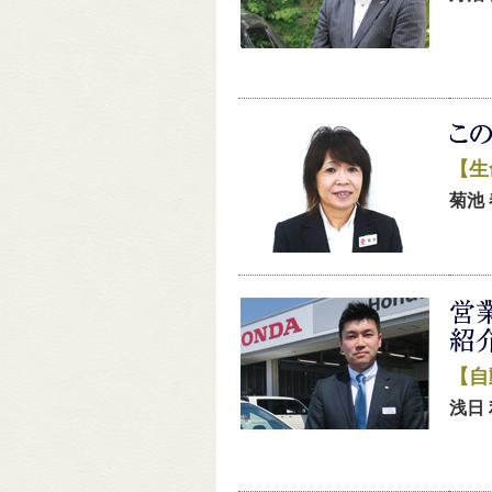
【生
菊池 
【自
浅日 