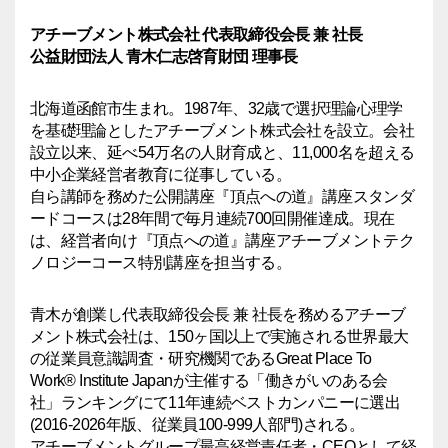
アチーブメント株式会社 代表取締役会長 兼 社長
公益財団法人 青木仁志啓育財団 理事長
北海道函館市生まれ。1987年、32歳で選択理論心理学
を基礎理論としたアチーブメント株式会社を設立。会社
設立以来、延べ54万名の人財育成と、11,000名を超える
中小企業経営者教育に従事している。
自ら講師を務めた公開講座『頂点への道』講座スタンダ
ードコースは28年間で毎月連続700回開催達成。現在
は、経営者向け『頂点への道』講座アチーブメントテク
ノロジーコース特別講座を担当する。
青木が創業し代表取締役会長 兼 社長を務めるアチーブ
メント株式会社は、150ヶ国以上で実施される世界最大
の従業員意識調査・研究機関であるGreat Place To
Work® Institute Japanが主催する「働きがいのある会
社」ランキングにて11年連続ベストカンパニーに選出
(2016-2026年版、従業員100-999人部門)される。
アチーブメントグループ最高経営責任者・CEOとして経