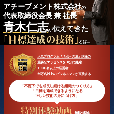
アチーブメント株式会社
の
代表取締役会長 兼 社長
青木仁志
伝えてきた
が
「目標達成の技術」
とは...
人気プログラム『頂点への道』講座の
重要なエッセンスを30分に凝縮
11,000名以上の経営者・
54万名以上のビジネスマンが実践する
「不況下でも成長し続ける組織のつくり方」
「目標を達成できるようになる
正しい技術の身につけ方」
特別体験動画
、無料公開中！