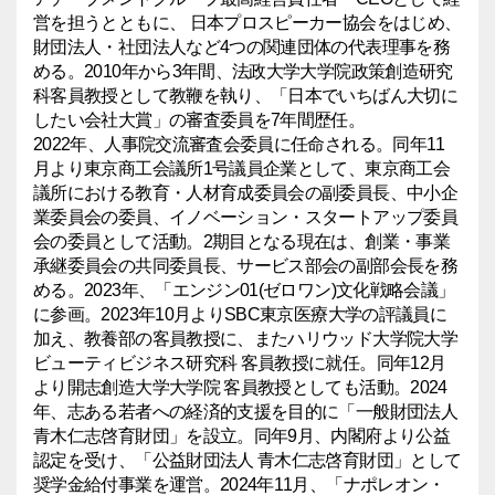
営を担うとともに、 日本プロスピーカー協会をはじめ、
財団法人・社団法人など4つの関連団体の代表理事を務
める。2010年から3年間、法政大学大学院政策創造研究
科客員教授として教鞭を執り、「日本でいちばん大切に
したい会社大賞」の審査委員を7年間歴任。
2022年、人事院交流審査会委員に任命される。同年11
月より東京商工会議所1号議員企業として、東京商工会
議所における教育・人材育成委員会の副委員長、中小企
業委員会の委員、イノベーション・スタートアップ委員
会の委員として活動。2期目となる現在は、創業・事業
承継委員会の共同委員長、サービス部会の副部会長を務
める。2023年、「エンジン01(ゼロワン)文化戦略会議」
に参画。2023年10月よりSBC東京医療大学の評議員に
加え、教養部の客員教授に、またハリウッド大学院大学
ビューティビジネス研究科 客員教授に就任。同年12月
より開志創造大学大学院 客員教授としても活動。2024
年、志ある若者への経済的支援を目的に「一般財団法人
青木仁志啓育財団」を設立。同年9月、内閣府より公益
認定を受け、「公益財団法人 青木仁志啓育財団」として
奨学金給付事業を運営。2024年11月、「ナポレオン・