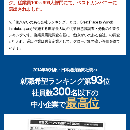
グ」従業員100～999人部門にて、ベストカンパニーに
選出されました。
※「働きがいのある会社ランキング」とは、Great Place to Work®
InstituteJapanが実施する世界最大級の従業員意識調査・分析の企業ラ
ンキングです。従業員意識調査を基に「働きがいのある会社」の調査
が行われ、選出企業は優良企業として、グローバルで高い評価を得て
います。
2014年卒対象・日本経済新聞社調べ
93
就職希望ランキング第
位
300
社員数
名以下の
最高位
中小企業で