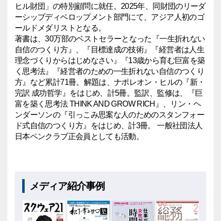
ヒル財団」の特別顧問に就任。2025年、同財団のリーダ
ーシップディベロップメント部門にて、アジア人初のゴ
ールドメダリストとなる。
著書は、30万部のベストセラーとなった『一生折れない
自信のつくり方』、『目標達成の技術』『経営者は人生
理念づくりからはじめなさい』『13歳から育む巨富を築
く思考法』『経営者のための一生折れない自信のつくり
方』など累計71冊。解題は、ナポレオン・ヒルの『新・
完訳 成功哲学』をはじめ、計5冊。監訳、監修は、『巨
富を築く思考法 THINK AND GROW RICH』、リン・ヘ
ンダーソンの『引っこみ思案な人のためのスタンフォー
ド式自信のつくり方』をはじめ、計3冊。 一般社団法人
日本ペンクラブ正会員としても活動。
メディア紹介事例