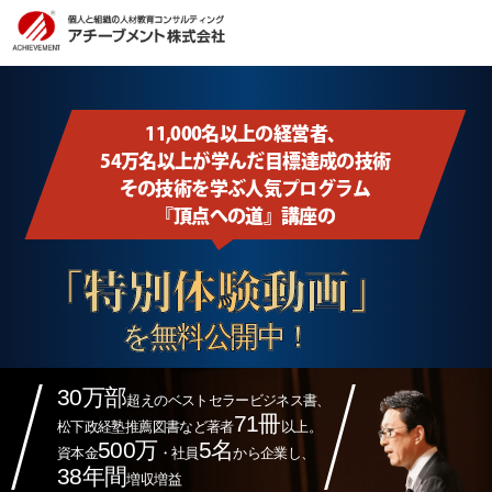
11,000名以上の経営者、
54万名以上が学んだ目標達成の技術
その技術を学ぶ人気プログラム
『頂点への道』講座の
「特別体験動画」
を無料公開中！
30万部
超えのベストセラービジネス書、
71冊
松下政経塾推薦図書など著者
以上。
500万
5名
資本金
・社員
から企業し、
38年間
増収増益