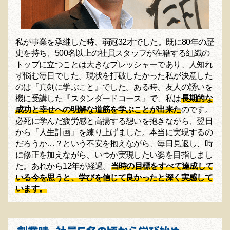
私が事業を承継した時、弱冠32才でした。既に80年の歴
史を持ち、500名以上の社員スタッフが在籍する組織の
トップに立つことは大きなプレッシャーであり、人知れ
ず悩む毎日でした。現状を打破したかった私が決意した
のは『真剣に学ぶこと』でした。ある時、友人の誘いを
機に受講した『スタンダードコース』で、私は
長期的な
成功と幸せへの明解な道筋を学ぶことが出来た
のです。
必死に学んだ疲労感と高揚する想いを抱きながら、翌日
から『人生計画』を練り上げました。本当に実現するの
だろうか…？という不安を抱えながら、毎日見返し、時
に修正を加えながら、いつか実現したい姿を目指しまし
た。あれから12年が経過。
当時の目標をすべて達成して
いる今を思うと、学びを信じて良かったと深く実感して
います。